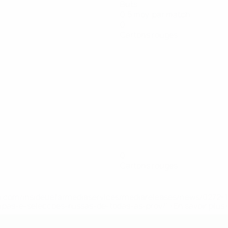
Buts
0,5 moy. par match
0
Cartons rouges
0
Cartons rouges
.uefa.com/insideuefa/mediaservices/mediareleases/news/027
ipas-e-seleccoes-russas-de-todas-as-prov/' >En savoir plus
de l’UEFA