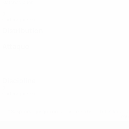
Matches joués
0
Cartons jaunes
Distribution
Attaque
Discipline
0
Cartons jaunes
* Suspendue jusqu'à nouvel ordre. <a href='https://fr
equ
EURO de futsal des moins de 19 ans 