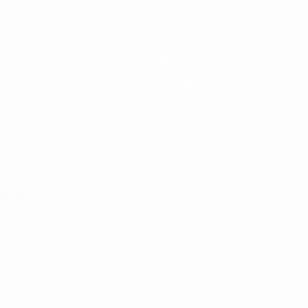
Équipes
Infos
Histoire
À propos
Português