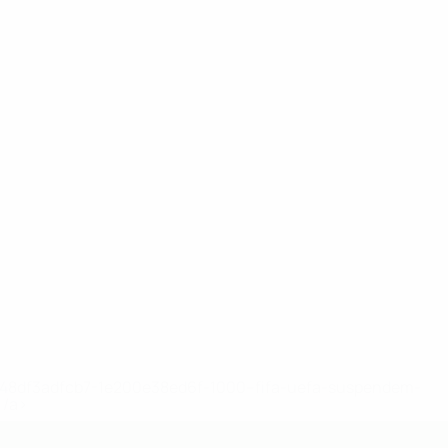
2-148df3adfcb7-1e200e38ed6f-1000--fifa-uefa-suspendem-
</a>