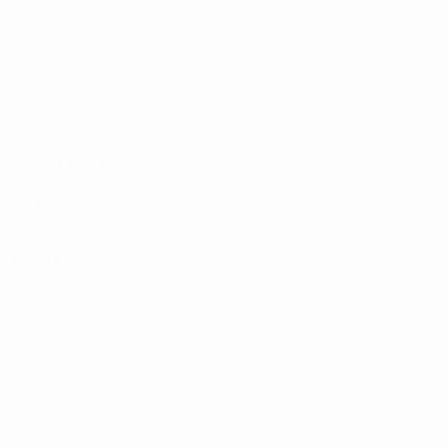
Matches
Groupes
Vidéo
Stats
LES SITES DE L'UEFA
fr.UEFA.com
Fondation UEFA pour l'enfance
LANGUES
Français
English
Français
Deutsch
Русский
Español
Italiano
Vie privée
Conditions d'utilisation
Politique de cookies
Paramètres des cookies