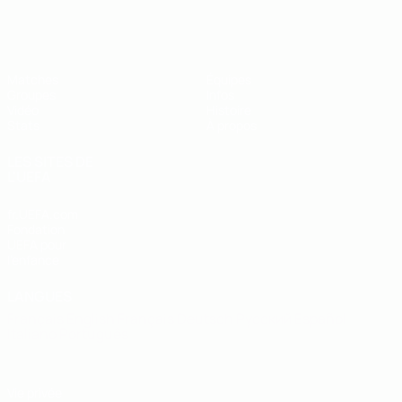
EURO de futsal des moins de 19 ans 
Matches
Équipes
Groupes
Infos
Vidéo
Histoire
Stats
À propos
LES SITES DE
L'UEFA
fr.UEFA.com
Fondation
UEFA pour
l'enfance
LANGUES
Français
English
Français
Deutsch
Русский
Español
Italiano
Português
Vie privée