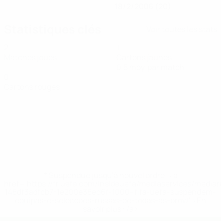
18/2/2006 (20)
Statistiques clés
Voir toutes les stats
2
1
Matches joués
Cartons jaunes
0,5 moy. par match
0
Cartons rouges
* Suspendue jusqu'à nouvel ordre. <a
href='https://fr.uefa.com/insideuefa/mediaservices/media
148df3adfcb7-1e200e38ed6f-1000--fifa-uefa-suspendem-
equipas-e-seleccoes-russas-de-todas-as-prov/' >En
savoir plus</a>