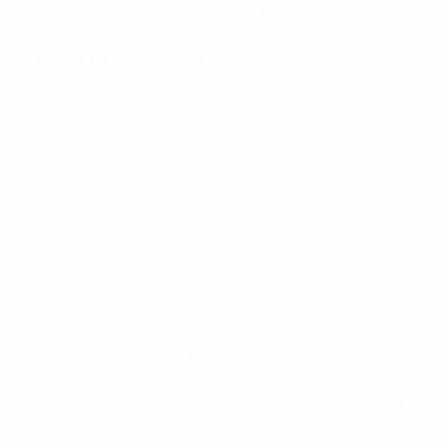
05/12/2007 (18)
Statistiques clés
Voir toutes les stats
3
5
Matches joués
Buts
1,67 moy. par match
21
1
Tirs
Passes décisives
7 moy. par match
0,34 moy. par match
0
0
Cartons jaunes
Cartons rouges
* Suspendue jusqu'à nouvel ordre. <a
href='https://fr.uefa.com/insideuefa/mediaservices/media
148df3adfcb7-1e200e38ed6f-1000--fifa-uefa-suspendem-
equipas-e-seleccoes-russas-de-todas-as-prov/' >En
savoir plus</a>