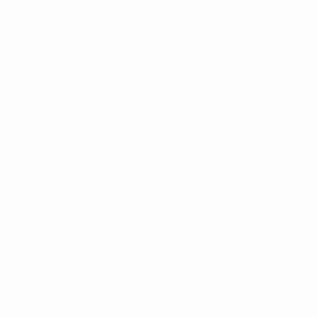
EURO de futsal des moins de 19 ans 
Matches
Équipes
Groupes
Infos
Vidéo
Histoire
Stats
À propos
LES SITES DE
L'UEFA
fr.UEFA.com
Fondation
UEFA pour
l'enfance
LANGUES
Français
English
Français
Deutsch
Русский
Español
Italiano
Português
Vie privée