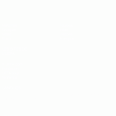
EURO de futsal des moins de 19 ans 
Matches
Équipes
Groupes
Infos
Vidéo
Histoire
Stats
À propos
LES SITES DE
L'UEFA
fr.UEFA.com
Fondation
UEFA pour
l'enfance
LANGUES
Français
English
Français
Deutsch
Русский
Español
Italiano
Português
Vie privée