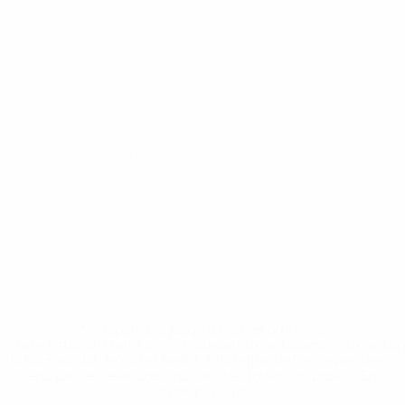
Championnat d'Europe de Futsal des moins de 19 ans de
l'UEFA
ven. 24 janv. 2025
· Tour préliminaire
Championnat d'Europe de Futsal des moins de 19 ans de
l'UEFA
jeu. 23 janv. 2025
· Tour préliminaire
* Suspendue jusqu'à nouvel ordre. <a
href='https://fr.uefa.com/insideuefa/mediaservices/media
148df3adfcb7-1e200e38ed6f-1000--fifa-uefa-suspendem-
equipas-e-seleccoes-russas-de-todas-as-prov/' >En
savoir plus</a>