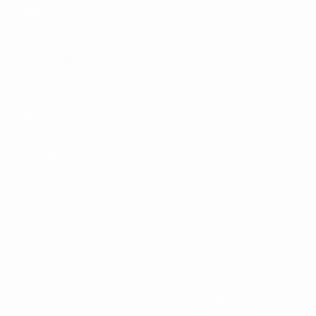
l'enfance
LANGUES
Français
English
Français
Deutsch
Русский
Español
Italiano
Português
Vie privée
Conditions d'utilisation
Politique de cookies
Paramètres des cookies
© 1998-2026 UEFA. Tous droits réservés.
La désignation UEFA, le logo de l'UEFA et toutes les marques liées
aux compétitions de l'UEFA sont protégés en tant que marques
et/ou droits d'auteur de l'UEFA. Toute utilisation de ces marques
déposées à des fins commerciales est interdite. L'utilisation de la
plate-forme UEFA.com implique que vous acceptez les Conditions
générales et les Dispositions en matière de vie privée.