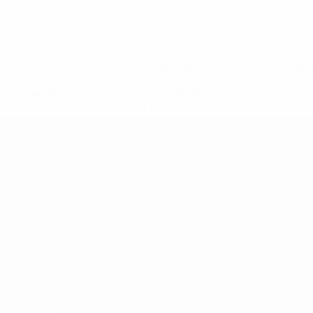
* Suspendue jusqu'à nouvel ordre. <a
href='https://fr.uefa.com/insideuefa/mediaservices/media
148df3adfcb7-1e200e38ed6f-1000--fifa-uefa-suspendem-
equipas-e-seleccoes-russas-de-todas-as-prov/' >En
savoir plus</a>
EURO de futsal des moins de 19 ans 
Matches
Équipes
Groupes
Infos
Vidéo
Histoire
Stats
À propos
LES SITES DE
L'UEFA
fr.UEFA.com
Fondation
UEFA pour