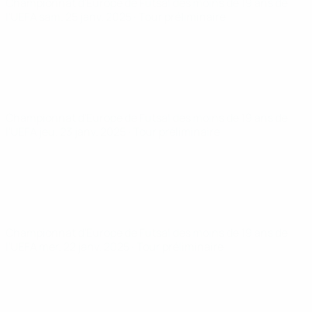
Championnat d'Europe de Futsal des moins de 19 ans de
l'UEFA
sam. 25 janv. 2025
· Tour préliminaire
Championnat d'Europe de Futsal des moins de 19 ans de
l'UEFA
jeu. 23 janv. 2025
· Tour préliminaire
Championnat d'Europe de Futsal des moins de 19 ans de
l'UEFA
mer. 22 janv. 2025
· Tour préliminaire