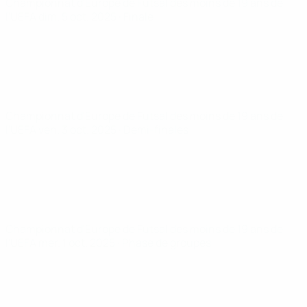
Championnat d'Europe de Futsal des moins de 19 ans de
l'UEFA
dim. 5 oct. 2025
· Finale
Championnat d'Europe de Futsal des moins de 19 ans de
l'UEFA
ven. 3 oct. 2025
· Demi-finales
Championnat d'Europe de Futsal des moins de 19 ans de
l'UEFA
mer. 1 oct. 2025
· Phase de groupes