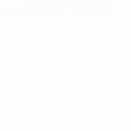
LANGUES
Français
English
Français
Deutsch
Русский
Español
Italiano
Português
Vie privée
Conditions d'utilisation
Politique de cookies
Paramètres des cookies
© 1998-2026 UEFA. Tous droits réservés.
La désignation UEFA, le logo de l'UEFA et toutes les marques liées
aux compétitions de l'UEFA sont protégés en tant que marques
et/ou droits d'auteur de l'UEFA. Toute utilisation de ces marques
déposées à des fins commerciales est interdite. L'utilisation de la
plate-forme UEFA.com implique que vous acceptez les Conditions
générales et les Dispositions en matière de vie privée.