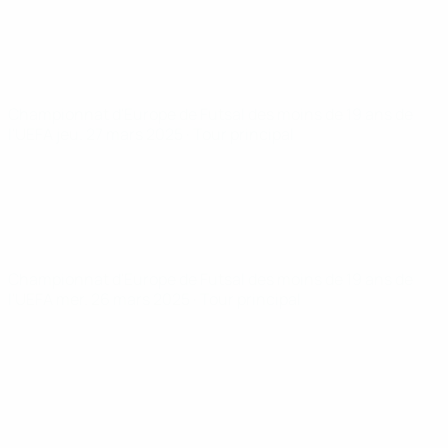
Championnat d'Europe de Futsal des moins de 19 ans de
l'UEFA
jeu. 27 mars 2025
· Tour principal
Championnat d'Europe de Futsal des moins de 19 ans de
l'UEFA
mer. 26 mars 2025
· Tour principal