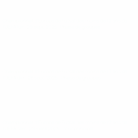
Championnat d'Europe de Futsal des moins de 19 ans de
l'UEFA
lun. 29 sept. 2025
· Phase de groupes
Championnat d'Europe de Futsal des moins de 19 ans de
l'UEFA
dim. 28 sept. 2025
· Phase de groupes
Championnat d'Europe de Futsal des moins de 19 ans de
l'UEFA
sam. 29 mars 2025
· Tour principal