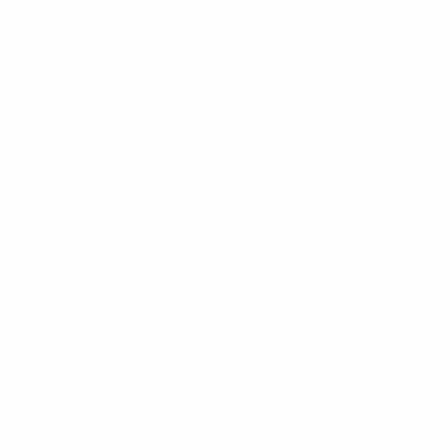
* Suspendue jusqu'à nouvel ordre. <a
href='https://fr.uefa.com/insideuefa/mediaservices/media
148df3adfcb7-1e200e38ed6f-1000--fifa-uefa-suspendem-
equipas-e-seleccoes-russas-de-todas-as-prov/' >En
savoir plus</a>
EURO de futsal des moins de 19 ans 
Matches
Équipes
Groupes
Infos
Vidéo
Histoire
Stats
À propos
LES SITES DE
L'UEFA
fr.UEFA.com
Fondation
UEFA pour
l'enfance