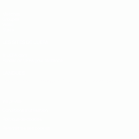
Matches
Groupes
Vidéo
Stats
LES SITES DE L'UEFA
fr.UEFA.com
Fondation UEFA pour l'enfance
LANGUES
Français
English
Français
Deutsch
Русский
Español
Italiano
Vie privée
Conditions d'utilisation
Politique de cookies
Paramètres des cookies