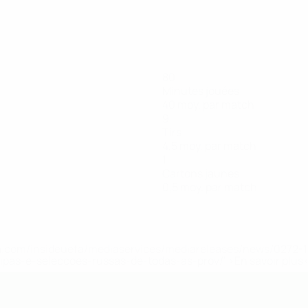
80
Minutes jouées
40 moy. par match
9
Tirs
4,5 moy. par match
1
Cartons jaunes
0,5 moy. par match
.uefa.com/insideuefa/mediaservices/mediareleases/news/027
ipas-e-seleccoes-russas-de-todas-as-prov/' >En savoir plus
de l’UEFA