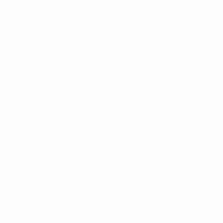
Équipes
Infos
Histoire
À propos
Português