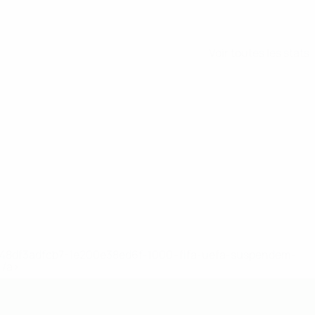
Voir toutes les stats
2-148df3adfcb7-1e200e38ed6f-1000--fifa-uefa-suspendem-
</a>