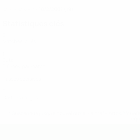
18/2/2007 (19)
DATE DE NAISSANCE
Statistiques clés
2
Matches joués
1
Buts
0,5 moy. par match
0
Passes décisives
0
Cartons rouges
* Suspendue jusqu'à nouvel ordre. <a href='https://fr
equ
EURO de futsal des moins de 19 ans 