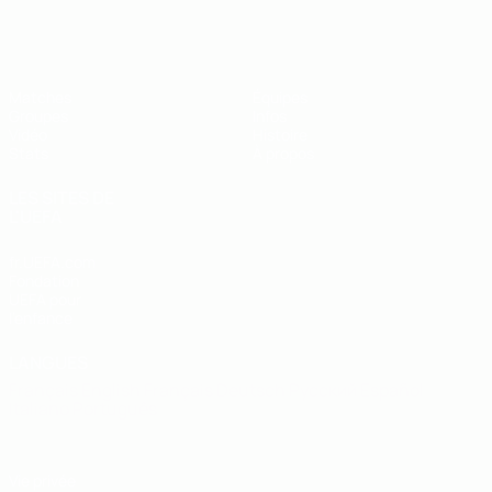
EURO de futsal des moins de 19 ans 
Matches
Équipes
Groupes
Infos
Vidéo
Histoire
Stats
À propos
LES SITES DE
L'UEFA
fr.UEFA.com
Fondation
UEFA pour
l'enfance
LANGUES
Français
English
Français
Deutsch
Русский
Español
Italiano
Português
Vie privée