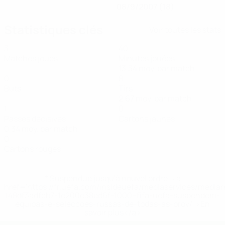
08/9/2007 (18)
Statistiques clés
Voir toutes les stats
3
40
Matches joués
Minutes jouées
13,34 moy. par match
0
8
Buts
Tirs
2,67 moy. par match
1
0
Passes décisives
Cartons jaunes
0,34 moy. par match
0
Cartons rouges
* Suspendue jusqu'à nouvel ordre. <a
href='https://fr.uefa.com/insideuefa/mediaservices/media
148df3adfcb7-1e200e38ed6f-1000--fifa-uefa-suspendem-
equipas-e-seleccoes-russas-de-todas-as-prov/' >En
savoir plus</a>