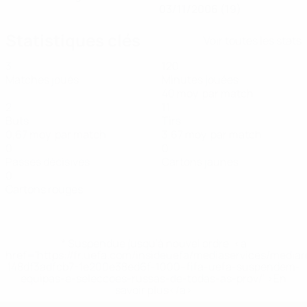
03/11/2006 (19)
Statistiques clés
Voir toutes les stats
3
120
Matches joués
Minutes jouées
40 moy. par match
2
11
Buts
Tirs
0,67 moy. par match
3,67 moy. par match
0
0
Passes décisives
Cartons jaunes
0
Cartons rouges
* Suspendue jusqu'à nouvel ordre. <a
href='https://fr.uefa.com/insideuefa/mediaservices/media
148df3adfcb7-1e200e38ed6f-1000--fifa-uefa-suspendem-
equipas-e-seleccoes-russas-de-todas-as-prov/' >En
savoir plus</a>