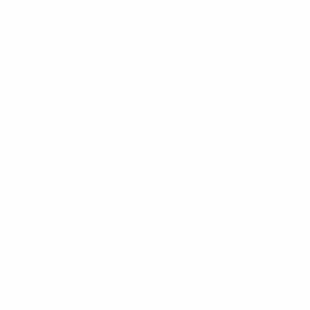
EURO de futsal des moins de 19 ans 
Matches
Équipes
Groupes
Infos
Vidéo
Histoire
Stats
À propos
LES SITES DE
L'UEFA
fr.UEFA.com
Fondation
UEFA pour
l'enfance
LANGUES
Français
English
Français
Deutsch
Русский
Español
Italiano
Português
Vie privée