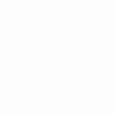
EURO de futsal des moins de 19 ans 
Matches
Équipes
Groupes
Infos
Vidéo
Histoire
Stats
À propos
LES SITES DE
L'UEFA
fr.UEFA.com
Fondation
UEFA pour
l'enfance
LANGUES
Français
English
Français
Deutsch
Русский
Español
Italiano
Português
Vie privée