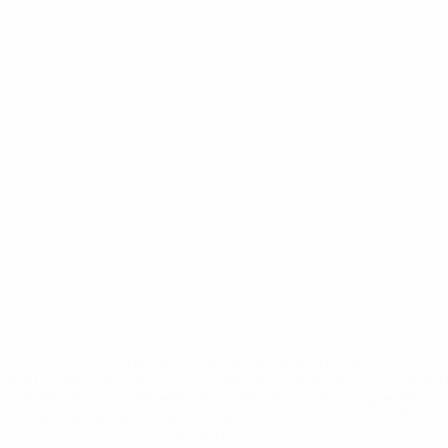
Championnat d'Europe de Futsal des moins de 19 ans de
l'UEFA
dim. 26 janv. 2025
· Tour préliminaire
Championnat d'Europe de Futsal des moins de 19 ans de
l'UEFA
ven. 24 janv. 2025
· Tour préliminaire
* Suspendue jusqu'à nouvel ordre. <a
href='https://fr.uefa.com/insideuefa/mediaservices/media
148df3adfcb7-1e200e38ed6f-1000--fifa-uefa-suspendem-
equipas-e-seleccoes-russas-de-todas-as-prov/' >En
savoir plus</a>