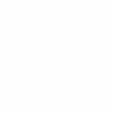
Buts
Buts concédés
5,34 moy. par match
1,67 moy. par match
2
0
Cartons jaunes
Cartons rouges
0,67 moy. par match
Attaque
Distribution
Défense
Gardiens