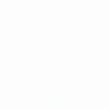
UEFA pour
l'enfance
LANGUES
Français
English
Français
Deutsch
Русский
Español
Italiano
Português
Vie privée
Conditions d'utilisation
Politique de cookies
Paramètres des cookies
© 1998-2026 UEFA. Tous droits réservés.
La désignation UEFA, le logo de l'UEFA et toutes les marques liées
aux compétitions de l'UEFA sont protégés en tant que marques
et/ou droits d'auteur de l'UEFA. Toute utilisation de ces marques
déposées à des fins commerciales est interdite. L'utilisation de la
plate-forme UEFA.com implique que vous acceptez les Conditions