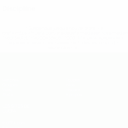
Discipline
* Suspendue jusqu'à nouvel ordre. <a
href='https://fr.uefa.com/insideuefa/mediaservices/media
148df3adfcb7-1e200e38ed6f-1000--fifa-uefa-suspendem-
equipas-e-seleccoes-russas-de-todas-as-prov/' >En
savoir plus</a>
EURO de futsal des moins de 19 ans 
Matches
Équipes
Groupes
Infos
Vidéo
Histoire
Stats
À propos
LES SITES DE
L'UEFA
fr.UEFA.com
Fondation