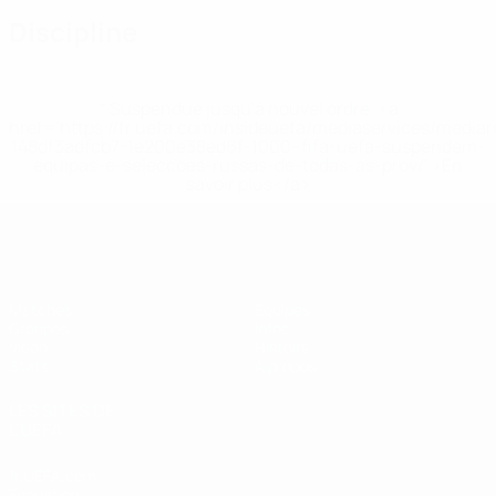
Discipline
* Suspendue jusqu'à nouvel ordre. <a
href='https://fr.uefa.com/insideuefa/mediaservices/media
148df3adfcb7-1e200e38ed6f-1000--fifa-uefa-suspendem-
equipas-e-seleccoes-russas-de-todas-as-prov/' >En
savoir plus</a>
EURO de futsal des moins de 19 ans 
Matches
Équipes
Groupes
Infos
Vidéo
Histoire
Stats
À propos
LES SITES DE
L'UEFA
fr.UEFA.com
Fondation