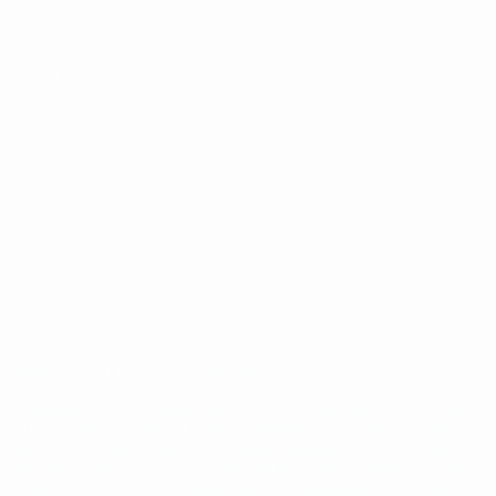
UEFA pour
l'enfance
LANGUES
Français
English
Français
Deutsch
Русский
Español
Italiano
Português
Vie privée
Conditions d'utilisation
Politique de cookies
Paramètres des cookies
© 1998-2026 UEFA. Tous droits réservés.
La désignation UEFA, le logo de l'UEFA et toutes les marques liées
aux compétitions de l'UEFA sont protégés en tant que marques
et/ou droits d'auteur de l'UEFA. Toute utilisation de ces marques
déposées à des fins commerciales est interdite. L'utilisation de la
plate-forme UEFA.com implique que vous acceptez les Conditions