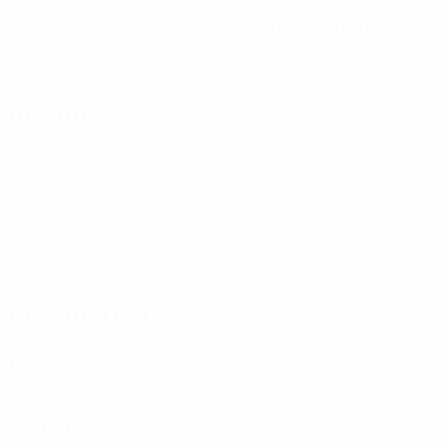
Buts
Buts concédés
2 moy. par match
6,34 moy. par match
1
0
Cartons jaunes
Cartons rouges
0,34 moy. par match
Attaque
Distribution
Défense
Gardiens