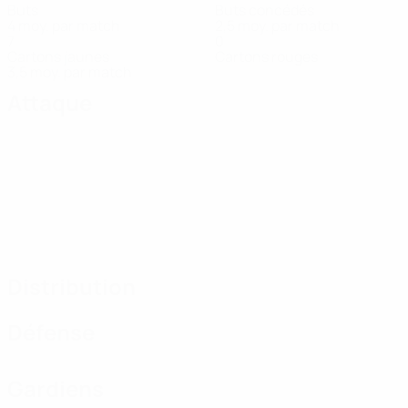
Buts
Buts concédés
4 moy. par match
2,5 moy. par match
7
0
Cartons jaunes
Cartons rouges
3,5 moy. par match
Attaque
Distribution
Défense
Gardiens