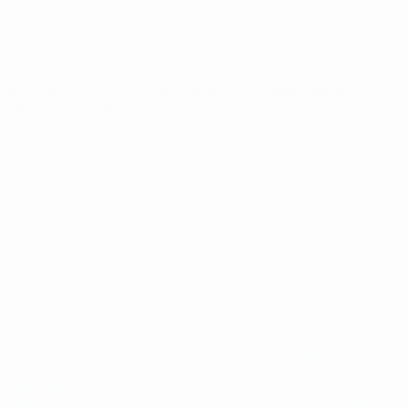
UEFA pour
l'enfance
LANGUES
Français
English
Français
Deutsch
Русский
Español
Italiano
Português
Vie privée
Conditions d'utilisation
Politique de cookies
Paramètres des cookies
© 1998-2026 UEFA. Tous droits réservés.
La désignation UEFA, le logo de l'UEFA et toutes les marques liées
aux compétitions de l'UEFA sont protégés en tant que marques
et/ou droits d'auteur de l'UEFA. Toute utilisation de ces marques
déposées à des fins commerciales est interdite. L'utilisation de la
plate-forme UEFA.com implique que vous acceptez les Conditions