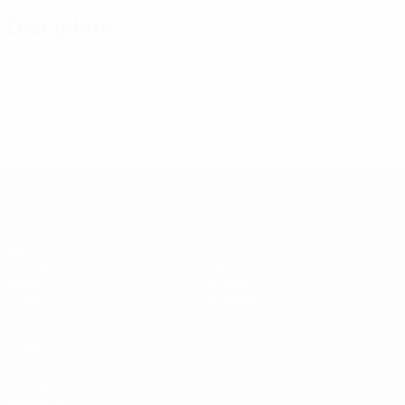
Discipline
* Suspendue jusqu'à nouvel ordre. <a
href='https://fr.uefa.com/insideuefa/mediaservices/media
148df3adfcb7-1e200e38ed6f-1000--fifa-uefa-suspendem-
equipas-e-seleccoes-russas-de-todas-as-prov/' >En
savoir plus</a>
EURO de futsal des moins de 19 ans 
Matches
Équipes
Groupes
Infos
Vidéo
Histoire
Stats
À propos
LES SITES DE
L'UEFA
fr.UEFA.com
Fondation