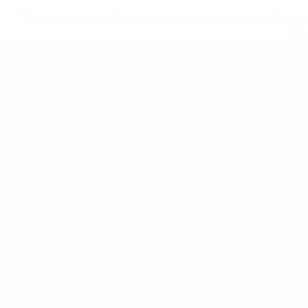
* Suspendue jusqu'à nouvel ordre. <a href='https://fr
equ
EURO de futsal des moins de 19 ans 
Matches
Groupes
Vidéo
Stats
LES SITES DE L'UEFA
fr.UEFA.com
Fondation UEFA pour l'enfance
LANGUES
Français
English
Français
Deutsch
Русский
Español
Italiano
Vie privée