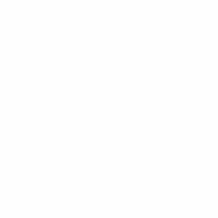
2-148df3adfcb7-1e200e38ed6f-1000--fifa-uefa-suspendem-
</a>