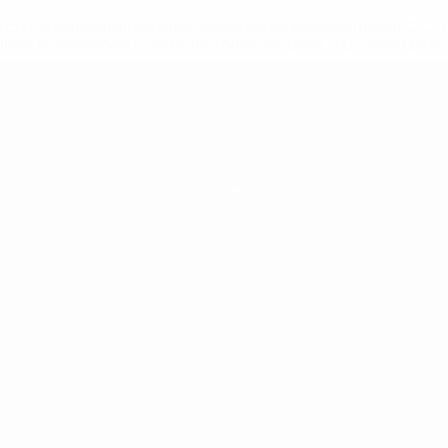
.uefa.com/insideuefa/mediaservices/mediareleases/news/027
ipas-e-seleccoes-russas-de-todas-as-prov/' >En savoir plus
de l’UEFA
Équipes
Infos
Histoire
À propos
Português