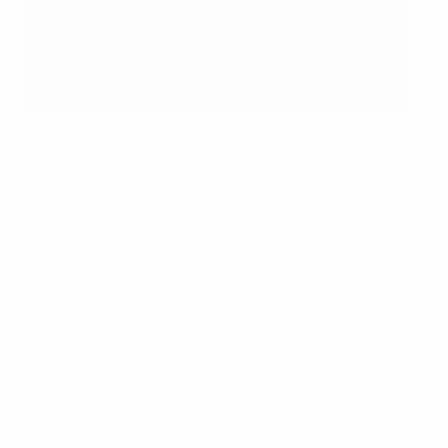
Le Portugal fête sa médaille d’or aux Jeux Olympiques de la
Jeunesse en 2018.
UEFA via Getty Images
L’UEFA joue un rôle clé en relevant les standards du
jeu, en versant des aides, mais aussi en créant des
compétitions telles que cet EURO des M19, qui offre
une voie de développement claire pour les jeunes
prometteurs qui visent l’élite. De nouvelles formules de
compétition ont été introduites ces dernières années
pour renforcer l’intérêt dans cette discipline. Et cette
saison, la formule de la phase de qualification de la
Futsal Champions League sera aussi adaptée, avec
l’ajout de huitièmes de finale et de quarts de finale