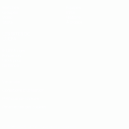
Matches
Équipes
Groupes
Infos
Vidéo
Histoire
Stats
À propos
LES SITES DE
L'UEFA
fr.UEFA.com
Fondation
UEFA pour
l'enfance
Vie privée
Conditions d'utilisation
Politique de cookies
Paramètres des cookies
© 1998-2026 UEFA. Tous droits réservés.