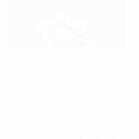
L’Espagne et le champion en titre, le Portugal, ont
impressionné le public jusqu’à aujourd’hui au niveau des
M19.
UEFA via Getty Images
Pour les organisateurs du tournoi,