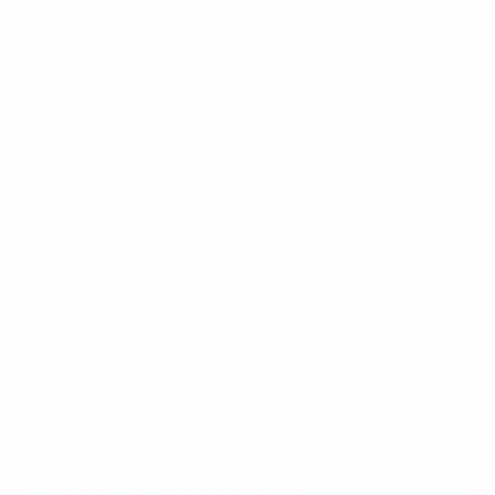
Pour le moment, c’est toutefois la Moldavie qui est sur
le devant de la scène du futsal, et l’entraîneur Petrov
souhaite que son équipe inspire et encourage la
prochaine génération à se lancer dans le futsal grâce
au suspense et au dynamisme des matches auxquels
elle pourra assister.
« Nous espérons que cet événement sera la première
pierre d’une croissance durable du futsal moldave, a
déclaré Petrov.
En motivant les enfants et les jeunes à pratiquer ce
sport, nous pourrons bâtir un avenir durable pour le
futsal dans notre pays. Le tournoi favorisera
également les investissements dans les installations
et les infrastructures, tout en unissant le peuple
moldave dans un même amour du jeu. »
Accédez au programme gratuit