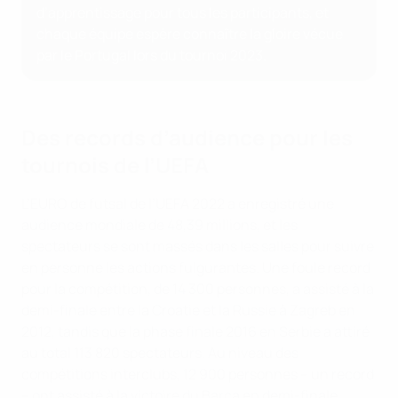
d’apprentissage pour tous les participants, et
chaque équipe espère connaître la gloire vécue
par le Portugal lors du tournoi 2023.
Des records d’audience pour les
tournois de l’UEFA
L’EURO de futsal de l’UEFA 2022 a enregistré une
audience mondiale de 48,39 millions, et les
spectateurs se sont massés dans les salles pour suivre
en personne les actions fulgurantes. Une foule record
pour la compétition, de 14 300 personnes, a assisté à la
demi-finale entre la Croatie et la Russie à Zagreb en
2012, tandis que la phase finale 2016 en Serbie a attiré
au total 113 820 spectateurs. Au niveau des
compétitions interclubs, 12 900 personnes – un record
– ont assisté à la victoire du Barça en demi-finale