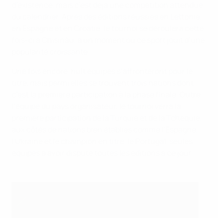
d’existence, mais c’est déjà une compétition attendue
du calendrier. Après des éditions réussies en Lettonie,
en Espagne et en Croatie, le tournoi se déroulera cette
fois-ci à Chișinău, à un moment où ce sport jouit d’une
popularité croissante.
Une fois encore, huit équipes s’affronteront pour le
titre, mais parmi elles se trouvent trois nations dont
c’est la première participation à la phase finale. Outre
l’équipe du pays organisateur, le tournoi verra la
première participation de la Turquie et de la Tchéquie,
aux côtés de nations bien établies comme l’Espagne,
l'Ukraine et le champion en titre, le Portugal, seules
équipes à avoir disputé toutes les éditions à ce jour.