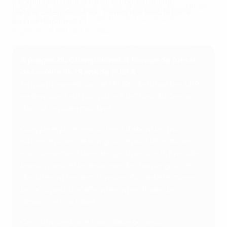
s’équilibrent dans le futsal européen, même
fois. C’est une source à la fois de fierté et d’excitation
dans la catégorie junior. Toutes nos félicitations
pour nous. Pour nos joueurs, c’est aussi une
aux participants ! »
expérience de haut niveau. »
Martin Brychta, entraîneur de l’équipe
tchèque de futsal des M19
À propos du Championnat d’Europe de futsal
des moins de 19 ans de l’UEFA
La quatrième édition de l’
EURO de futsal des M19
se déroulera sur huit jours à la Chișinǎu Arena,
dans la capitale moldave.
Chaque équipe rencontrera d’abord les trois
autres équipes de son groupe pour déterminer
son classement dans les
groupes A et B
. Ensuite,
le vainqueur et le deuxième de chaque groupe
disputeront les demi-finales afin de déterminer
les équipes qui s’affronteront en finale, le
dimanche 5 octobre.
Ce tournoi est une formidable occasion