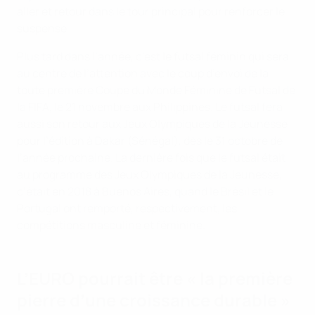
aller et retour dans le tour principal pour renforcer le
suspense.
Plus tard dans l’année, c’est le futsal féminin qui sera
au centre de l’attention avec le coup d’envoi de la
toute première Coupe du Monde Féminine de Futsal de
la FIFA, le 21 novembre aux Philippines. Le futsal fera
aussi son retour aux Jeux Olympiques de la Jeunesse
pour l’édition à Dakar (Sénégal), dès le 31 octobre de
l’année prochaine. La dernière fois que le futsal était
au programme des Jeux Olympiques de la Jeunesse,
c’était en 2018 à Buenos Aires, quand le Brésil et le
Portugal ont remporté, respectivement, les
compétitions masculine et féminine.
L’EURO pourrait être « la première
pierre d’une croissance durable »