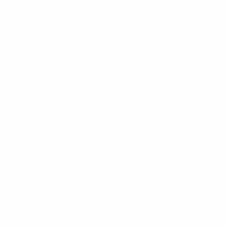
Cet article a initialement été publié dans le
programme officiel de l’EURO de futsal des moins
de 19 ans de l’UEFA.
Vous pouvez obtenir gratuitement le programme
du tournoi, qui contient les détails des équipes,
des photos des équipes, des statistiques, etc.
ici
.
© 1998-2026 UEFA. All rights reserved.
Mis à jour le: vendredi 26 septembre 2025
EURO de futsal des moins de 19 ans 