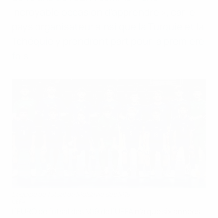
incroyable occasion d’apprendre », car le
pays organisateur ainsi que la Turquie et la
Tchéquie y prendront part pour la première
fois.
L’équipe de futsal de Moldavie des M19.
UEFA
L’
EURO de futsal des M19 de l’UEFA
n’a que six années