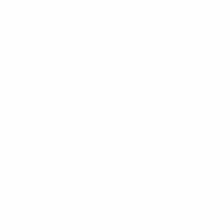
le futsal est en plein boom
Alors que la Moldavie se prépare à organiser sa
première phase finale de l’UEFA, l’entraîneur de
l’équipe nationale, Oleg Petrov, fait part de son
enthousiasme concernant les occasions ainsi offertes
à ses joueurs et au futsal moldave en général.
« C’est un honneur et une étape historique pour la
Moldavie, tant de participer à cette compétition que de
l’organiser, a-t-il déclaré. Pour nos joueurs, c’est une
chance précieuse de se mesurer aux meilleurs joueurs
d’Europe à un stade de leur carrière où ils sont encore
en développement. Pour le pays, il s’agit d’un moment
de fierté et d’un pas en avant pour notre culture du
sport.