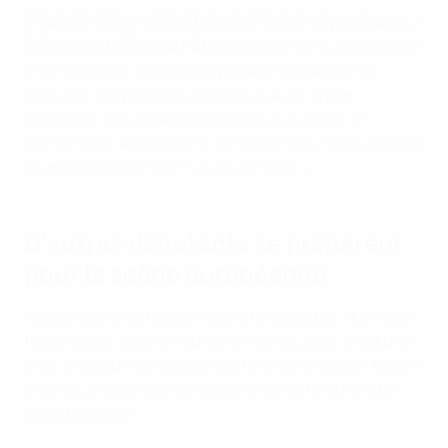
Oleg Petrov, entraîneur de l’équipe de
« Ce tournoi constitue une expérience incroyable pour
futsal des M19 de Moldavie
nos joueurs, explique Petrov. Ils vivent une compétition
internationale, apprennent à gérer la pression et
évoluent, tant comme athlètes que sur le plan
personnel. Les expériences telles que celles-ci
forment leur état d’esprit, renforcent leur confiance et
les motivent pour leur future carrière. »
D’autres débutants se préparent
pour la scène européenne
Tandis que la Tchéquie s’apprête à disputer l’EURO de
futsal senior pour la neuvième fois en 2026, c’est une
première pour son équipe des M19. L’entraîneur, Martin
Brychta, encourage ses joueurs à profiter à fond de
cette occasion.