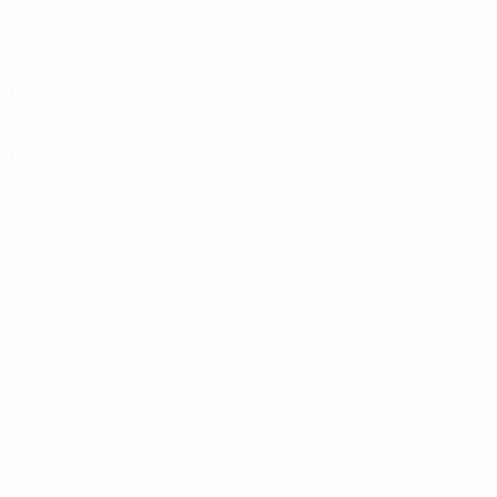
Matches joués
Cartons jaunes
0
Cartons rouges
Distribution
Discipline
0
0
Cartons jaunes
Cartons rouges
* Suspendue jusqu'à nouvel ordre. <a
href='https://fr.uefa.com/insideuefa/mediaservices/media
148df3adfcb7-1e200e38ed6f-1000--fifa-uefa-suspendem-
equipas-e-seleccoes-russas-de-todas-as-prov/' >En
savoir plus</a>