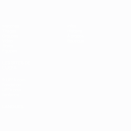
EURO de futsal
Matches
Infos
Tirages
Histoire
Groupes
À propos
Vidéo
Boutique
Stats
Équipes
LES SITES DE
L'UEFA
fr.UEFA.com
Fondation
UEFA pour
l'enfance
LANGUES
Français
English
Français
Deutsch
Русский
Español
Italiano
Português