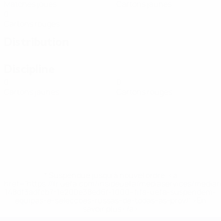
Matches joués
Cartons jaunes
0
Cartons rouges
Distribution
Discipline
0
0
Cartons jaunes
Cartons rouges
* Suspendue jusqu'à nouvel ordre. <a
href='https://fr.uefa.com/insideuefa/mediaservices/media
148df3adfcb7-1e200e38ed6f-1000--fifa-uefa-suspendem-
equipas-e-seleccoes-russas-de-todas-as-prov/' >En
savoir plus</a>