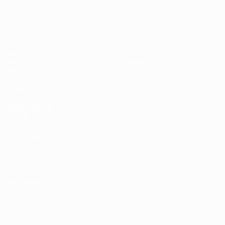
EURO de futsal
Matches
Infos
Tirages
Histoire
Groupes
À propos
Vidéo
Boutique
Stats
Équipes
LES SITES DE
L'UEFA
fr.UEFA.com
Fondation
UEFA pour
l'enfance
LANGUES
Français
English
Français
Deutsch
Русский
Español
Italiano
Português