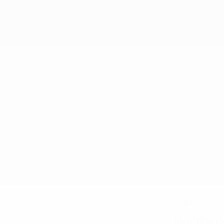
23
NUMÉRO EN SÉLECTION
05/6/1992 (3
DATE DE NAISSANCE