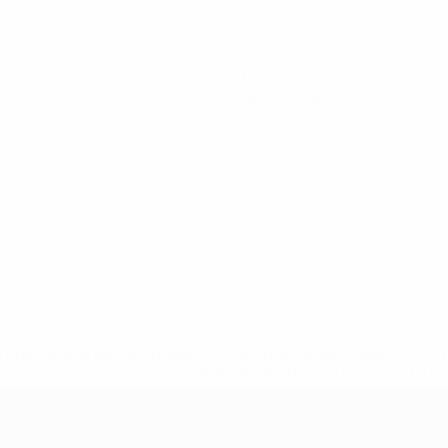
0
Cartons jaunes
.uefa.com/insideuefa/mediaservices/mediareleases/news/027
ipas-e-seleccoes-russas-de-todas-as-prov/' >En savoir plus