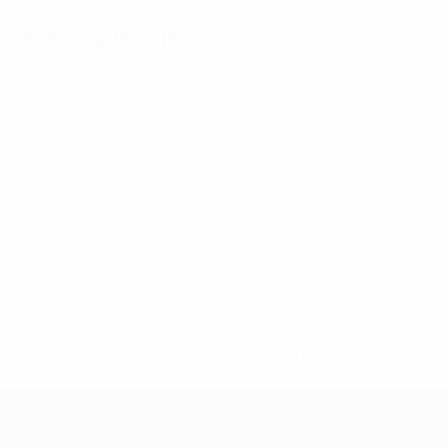
Statistiques clés
2
Matches joués
0
Cartons rouges
* Suspendue jusqu'à nouvel ordre. <a href='https://fr
equ
EURO de futsal