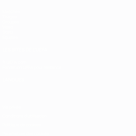
Matches
Tirages
Groupes
Vidéo
Stats
Équipes
LES SITES DE L'UEFA
fr.UEFA.com
Fondation UEFA pour l'enfance
LANGUES
Français
English
Français
Deutsch
Русский
Español
Italiano
Vie privée
Conditions d'utilisation
Politique de cookies
Paramètres des cookies