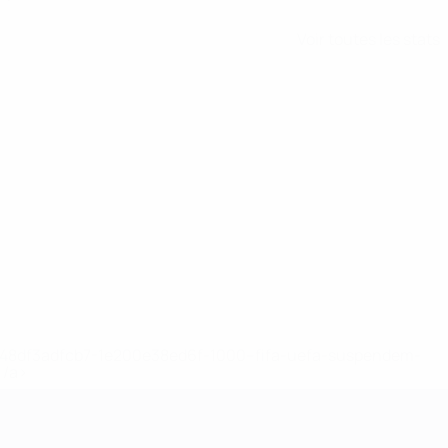
Voir toutes les stats
2-148df3adfcb7-1e200e38ed6f-1000--fifa-uefa-suspendem-
</a>