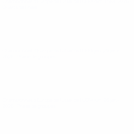
Championnat d'Europe de futsal de l'UEFA
dim. 1 févr. 2026
·
Quarts de finale
Championnat d'Europe de futsal de l'UEFA
jeu. 29 janv.
2026
· Phase de groupes
Championnat d'Europe de futsal de l'UEFA
lun. 26 janv.
2026
· Phase de groupes