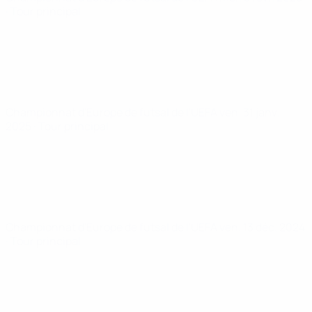
· Tour principal
Championnat d'Europe de futsal de l'UEFA
ven. 31 janv.
2025
· Tour principal
Championnat d'Europe de futsal de l'UEFA
ven. 13 déc. 2024
· Tour principal