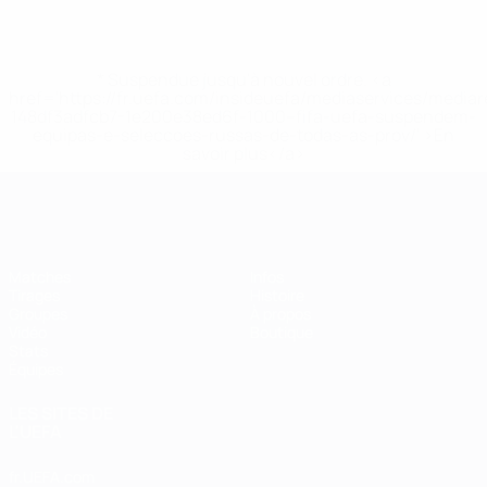
* Suspendue jusqu'à nouvel ordre. <a
href='https://fr.uefa.com/insideuefa/mediaservices/media
148df3adfcb7-1e200e38ed6f-1000--fifa-uefa-suspendem-
equipas-e-seleccoes-russas-de-todas-as-prov/' >En
savoir plus</a>
EURO de futsal
Matches
Infos
Tirages
Histoire
Groupes
À propos
Vidéo
Boutique
Stats
Équipes
LES SITES DE
L'UEFA
fr.UEFA.com