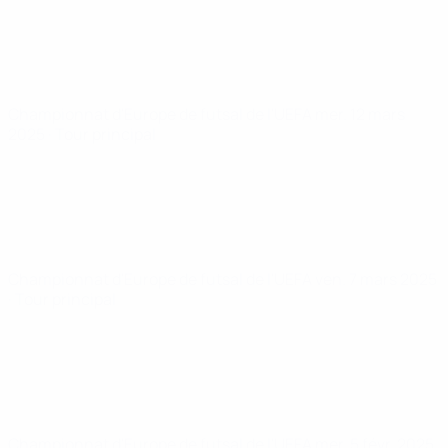
Championnat d'Europe de futsal de l'UEFA
mer. 12 mars
2025
· Tour principal
Championnat d'Europe de futsal de l'UEFA
ven. 7 mars 2025
· Tour principal
Championnat d'Europe de futsal de l'UEFA
mer. 5 févr. 2025