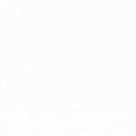
Fondation
UEFA pour
l'enfance
LANGUES
Français
English
Français
Deutsch
Русский
Español
Italiano
Português
Vie privée
Conditions d'utilisation
Politique de cookies
Paramètres des cookies
© 1998-2026 UEFA. Tous droits réservés.
La désignation UEFA, le logo de l'UEFA et toutes les marques liées
aux compétitions de l'UEFA sont protégés en tant que marques
et/ou droits d'auteur de l'UEFA. Toute utilisation de ces marques
déposées à des fins commerciales est interdite. L'utilisation de la