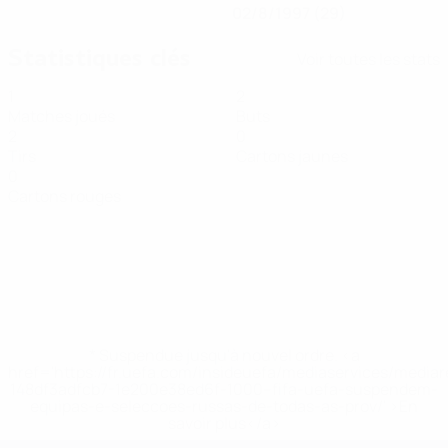
02/8/1997 (29)
Statistiques clés
Voir toutes les stats
1
2
Matches joués
Buts
2
0
Tirs
Cartons jaunes
0
Cartons rouges
* Suspendue jusqu'à nouvel ordre. <a
href='https://fr.uefa.com/insideuefa/mediaservices/media
148df3adfcb7-1e200e38ed6f-1000--fifa-uefa-suspendem-
equipas-e-seleccoes-russas-de-todas-as-prov/' >En
savoir plus</a>