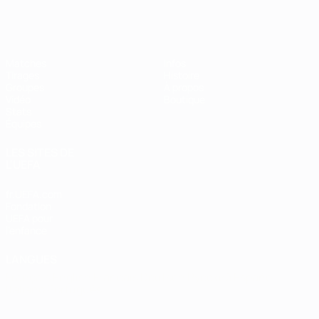
EURO de futsal
Matches
Infos
Tirages
Histoire
Groupes
À propos
Vidéo
Boutique
Stats
Équipes
LES SITES DE
L'UEFA
fr.UEFA.com
Fondation
UEFA pour
l'enfance
LANGUES
Français
English
Français
Deutsch
Русский
Español
Italiano
Português