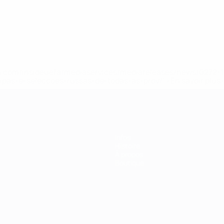
.uefa.com/insideuefa/mediaservices/mediareleases/news/027
ipas-e-seleccoes-russas-de-todas-as-prov/' >En savoir plus
Infos
Histoire
À propos
Boutique