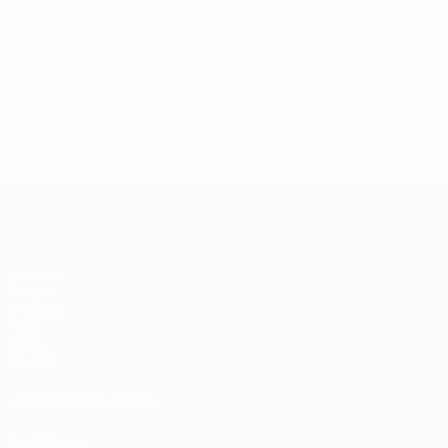
* Suspendue jusqu'à nouvel ordre. <a href='https://fr
equ
EURO de futsal
Matches
Tirages
Groupes
Vidéo
Stats
Équipes
LES SITES DE L'UEFA
fr.UEFA.com