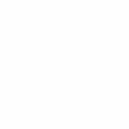
Championnat d'Europe de futsal de l'UEFA
mar. 4 févr. 2025
·
Championnat d'Europe de futsal de l'UEFA
mar. 17 déc. 2024
·
Championnat d'Europe de futsal de l'UEFA
mer. 11 déc. 2024
·