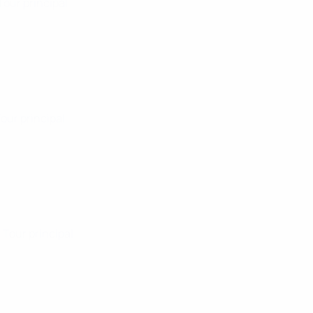
 Tour principal
Tour principal
· Tour principal