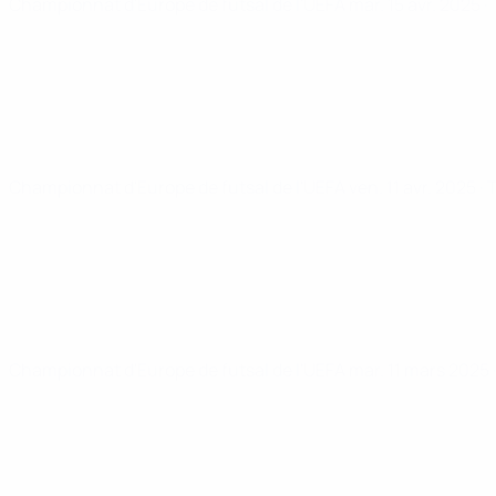
Championnat d'Europe de futsal de l'UEFA
mar. 15 avr. 2025
·
Championnat d'Europe de futsal de l'UEFA
ven. 11 avr. 2025
· 
Championnat d'Europe de futsal de l'UEFA
mar. 11 mars 2025