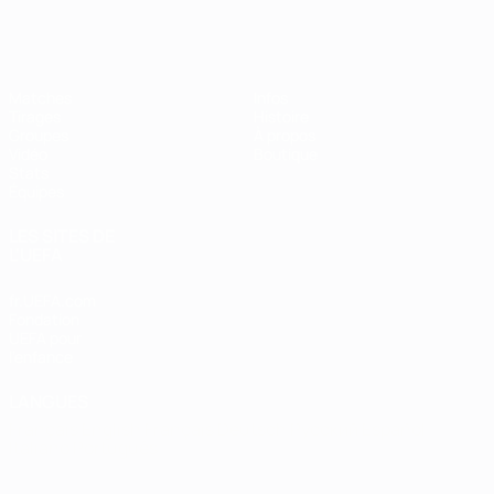
EURO de futsal
Matches
Infos
Tirages
Histoire
Groupes
À propos
Vidéo
Boutique
Stats
Équipes
LES SITES DE
L'UEFA
fr.UEFA.com
Fondation
UEFA pour
l'enfance
LANGUES
Français
English
Français
Deutsch
Русский
Español
Italiano
Português