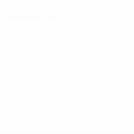
18/8/1995 (30)
Statistiques clés
Voir toutes les stats
2
1
Matches joués
Cartons jaunes
0,5 moy. par match
0
Cartons rouges
* Suspendue jusqu'à nouvel ordre. <a
href='https://fr.uefa.com/insideuefa/mediaservices/media
148df3adfcb7-1e200e38ed6f-1000--fifa-uefa-suspendem-
equipas-e-seleccoes-russas-de-todas-as-prov/' >En
savoir plus</a>