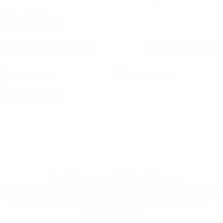
DATE DE NAISSANCE
12/12/2005 (20)
Statistiques clés
Voir toutes les stats
4
0
Matches joués
Cartons jaunes
0
Cartons rouges
* Suspendue jusqu'à nouvel ordre. <a
href='https://fr.uefa.com/insideuefa/mediaservices/media
148df3adfcb7-1e200e38ed6f-1000--fifa-uefa-suspendem-
equipas-e-seleccoes-russas-de-todas-as-prov/' >En
savoir plus</a>