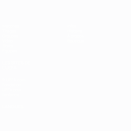
EURO de futsal
Matches
Infos
Tirages
Histoire
Groupes
À propos
Vidéo
Boutique
Stats
Équipes
LES SITES DE
L'UEFA
fr.UEFA.com
Fondation
UEFA pour
l'enfance
LANGUES
Français
English
Français
Deutsch
Русский
Español
Italiano
Português