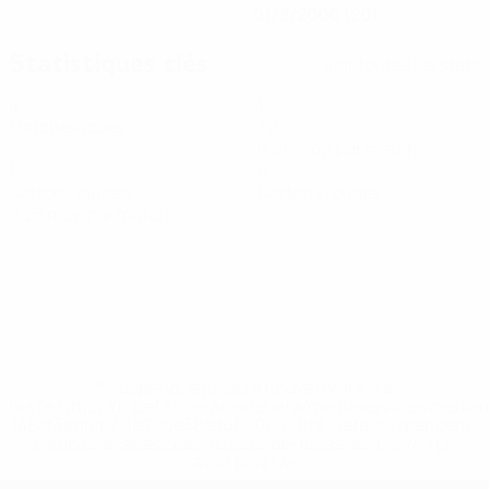
01/3/2006 (20)
Statistiques clés
Voir toutes les stats
4
1
Matches joués
Tirs
0,25 moy. par match
1
0
Cartons jaunes
Cartons rouges
0,25 moy. par match
* Suspendue jusqu'à nouvel ordre. <a
href='https://fr.uefa.com/insideuefa/mediaservices/media
148df3adfcb7-1e200e38ed6f-1000--fifa-uefa-suspendem-
equipas-e-seleccoes-russas-de-todas-as-prov/' >En
savoir plus</a>