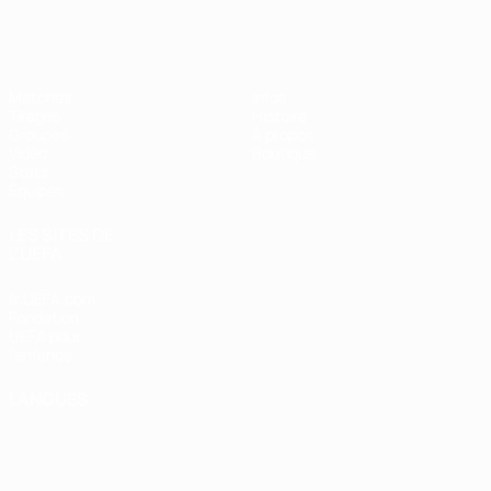
EURO de futsal
Matches
Infos
Tirages
Histoire
Groupes
À propos
Vidéo
Boutique
Stats
Équipes
LES SITES DE
L'UEFA
fr.UEFA.com
Fondation
UEFA pour
l'enfance
LANGUES
Français
English
Français
Deutsch
Русский
Español
Italiano
Português