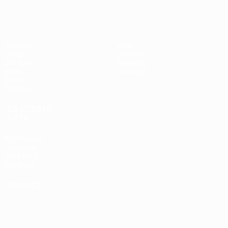
EURO de futsal
Matches
Infos
Tirages
Histoire
Groupes
À propos
Vidéo
Boutique
Stats
Équipes
LES SITES DE
L'UEFA
fr.UEFA.com
Fondation
UEFA pour
l'enfance
LANGUES
Français
English
Français
Deutsch
Русский
Español
Italiano
Português