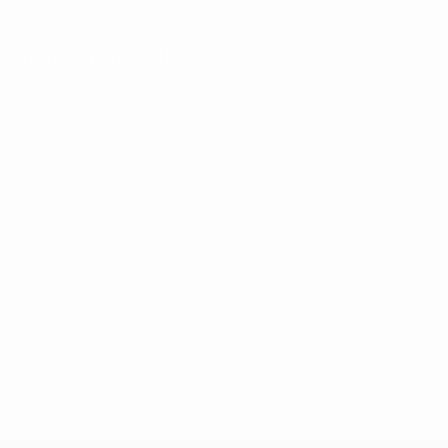
31/1/2005 (21)
Statistiques clés
Voir toutes les stats
1
0
Matches joués
Cartons jaunes
0
Cartons rouges
* Suspendue jusqu'à nouvel ordre. <a
href='https://fr.uefa.com/insideuefa/mediaservices/media
148df3adfcb7-1e200e38ed6f-1000--fifa-uefa-suspendem-
equipas-e-seleccoes-russas-de-todas-as-prov/' >En
savoir plus</a>