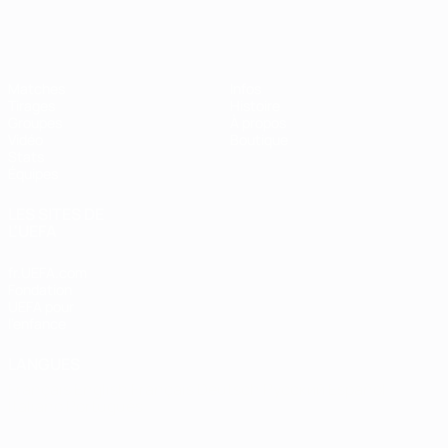
EURO de futsal
Matches
Infos
Tirages
Histoire
Groupes
À propos
Vidéo
Boutique
Stats
Équipes
LES SITES DE
L'UEFA
fr.UEFA.com
Fondation
UEFA pour
l'enfance
LANGUES
Français
English
Français
Deutsch
Русский
Español
Italiano
Português