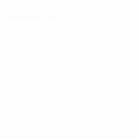
06/9/2004 (21)
Statistiques clés
Voir toutes les stats
3
1
Matches joués
Cartons jaunes
0,34 moy. par match
0
Cartons rouges
* Suspendue jusqu'à nouvel ordre. <a
href='https://fr.uefa.com/insideuefa/mediaservices/media
148df3adfcb7-1e200e38ed6f-1000--fifa-uefa-suspendem-
equipas-e-seleccoes-russas-de-todas-as-prov/' >En
savoir plus</a>