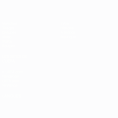
EURO de futsal
Matches
Infos
Tirages
Histoire
Groupes
À propos
Vidéo
Boutique
Stats
Équipes
LES SITES DE
L'UEFA
fr.UEFA.com
Fondation
UEFA pour
l'enfance
LANGUES
Français
English
Français
Deutsch
Русский
Español
Italiano
Português