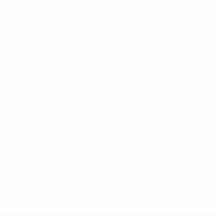
Matches joués
Cartons jaunes
0
Cartons rouges
Distribution
Attaque
Discipline
0
0
Cartons jaunes
Cartons rouges
* Suspendue jusqu'à nouvel ordre. <a
href='https://fr.uefa.com/insideuefa/mediaservices/media
148df3adfcb7-1e200e38ed6f-1000--fifa-uefa-suspendem-
equipas-e-seleccoes-russas-de-todas-as-prov/' >En
savoir plus</a>