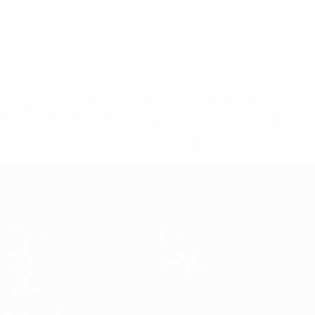
* Suspendue jusqu'à nouvel ordre. <a
href='https://fr.uefa.com/insideuefa/mediaservices/media
148df3adfcb7-1e200e38ed6f-1000--fifa-uefa-suspendem-
equipas-e-seleccoes-russas-de-todas-as-prov/' >En
savoir plus</a>
EURO de futsal
Matches
Infos
Tirages
Histoire
Groupes
À propos
Vidéo
Boutique
Stats
Équipes