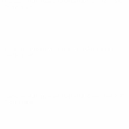
Championnat d'Europe de futsal de l'UEFA
sam. 12 avr. 2025
· Tour principal
Championnat d'Europe de futsal de l'UEFA
ven. 7 mars 2025
· Tour principal
Championnat d'Europe de futsal de l'UEFA
mer. 5 févr. 2025
· Tour principal