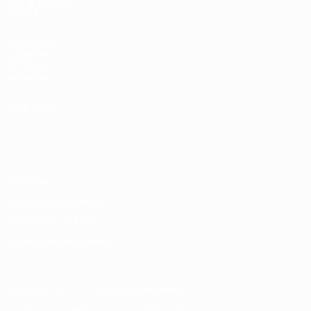
LES SITES DE
L'UEFA
fr.UEFA.com
Fondation
UEFA pour
l'enfance
LANGUES
Français
English
Français
Deutsch
Русский
Español
Italiano
Português
Vie privée
Conditions d'utilisation
Politique de cookies
Paramètres des cookies
© 1998-2026 UEFA. Tous droits réservés.