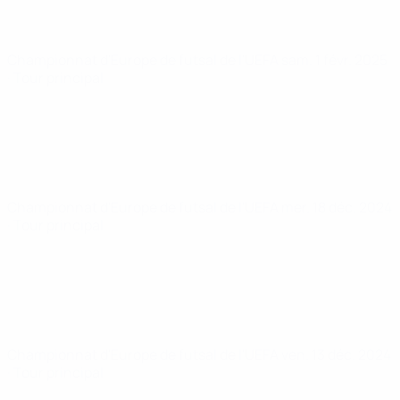
Championnat d'Europe de futsal de l'UEFA
sam. 1 févr. 2025
· Tour principal
Championnat d'Europe de futsal de l'UEFA
mer. 18 déc. 2024
· Tour principal
Championnat d'Europe de futsal de l'UEFA
ven. 13 déc. 2024
· Tour principal