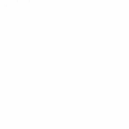
LES SITES DE
L'UEFA
fr.UEFA.com
Fondation
UEFA pour
l'enfance
LANGUES
Français
English
Français
Deutsch
Русский
Español
Italiano
Português
Vie privée
Conditions d'utilisation
Politique de cookies
Paramètres des cookies
© 1998-2026 UEFA. Tous droits réservés.