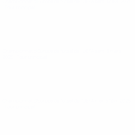
Championnat d'Europe de futsal de l'UEFA
sam. 12 avr. 2025
· Tour principal
Championnat d'Europe de futsal de l'UEFA
sam. 8 mars
2025
· Tour principal
Championnat d'Europe de futsal de l'UEFA
mer. 5 févr. 2025
· Tour principal