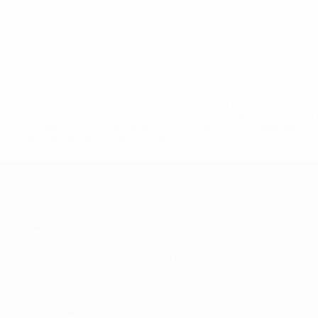
* Suspendue jusqu'à nouvel ordre. <a
href='https://fr.uefa.com/insideuefa/mediaservices/media
148df3adfcb7-1e200e38ed6f-1000--fifa-uefa-suspendem-
equipas-e-seleccoes-russas-de-todas-as-prov/' >En
savoir plus</a>
EURO de futsal
Matches
Infos
Tirages
Histoire
Groupes
À propos
Vidéo
Boutique
Stats
Équipes