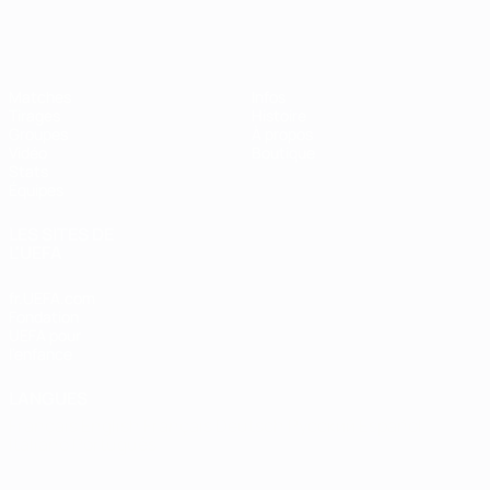
EURO de futsal
Matches
Infos
Tirages
Histoire
Groupes
À propos
Vidéo
Boutique
Stats
Équipes
LES SITES DE
L'UEFA
fr.UEFA.com
Fondation
UEFA pour
l'enfance
LANGUES
Français
English
Français
Deutsch
Русский
Español
Italiano
Português