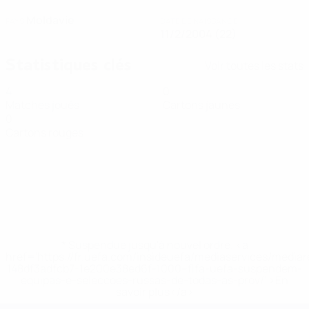
Moldavie
PAYS
DATE DE NAISSANCE
11/2/2004 (22)
Statistiques clés
Voir toutes les stats
4
0
Matches joués
Cartons jaunes
0
Cartons rouges
* Suspendue jusqu'à nouvel ordre. <a
href='https://fr.uefa.com/insideuefa/mediaservices/media
148df3adfcb7-1e200e38ed6f-1000--fifa-uefa-suspendem-
equipas-e-seleccoes-russas-de-todas-as-prov/' >En
savoir plus</a>