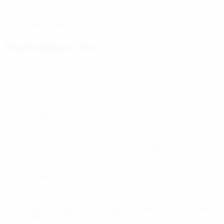
DATE DE NAISSANCE
01/12/1999 (26)
Statistiques clés
Voir toutes les stats
6
239
Matches joués
Minutes jouées
39,84 moy. par match
1
26
Buts
Tirs
0,17 moy. par match
4,34 moy. par match
0
1
Passes décisives
Cartons jaunes
0,17 moy. par match
1
Cartons rouges
0,17 moy. par match
* Suspendue jusqu'à nouvel ordre. <a
href='https://fr.uefa.com/insideuefa/mediaservices/media
148df3adfcb7-1e200e38ed6f-1000--fifa-uefa-suspendem-