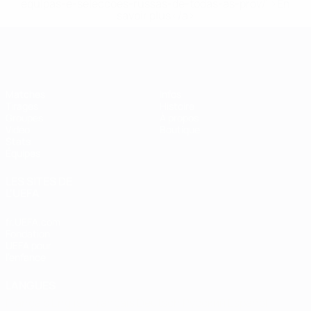
equipas-e-seleccoes-russas-de-todas-as-prov/' >En
savoir plus</a>
EURO de futsal
Matches
Infos
Tirages
Histoire
Groupes
À propos
Vidéo
Boutique
Stats
Équipes
LES SITES DE
L'UEFA
fr.UEFA.com
Fondation
UEFA pour
l'enfance
LANGUES
Français
English
Français
Deutsch
Русский
Español