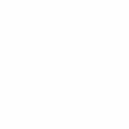
Championnat d'Europe de futsal de l'UEFA
dim. 14 avr. 2024
·
Championnat d'Europe de futsal de l'UEFA
ven. 12 avr. 2024
·
Championnat d'Europe de futsal de l'UEFA
jeu. 11 avr. 2024
· 