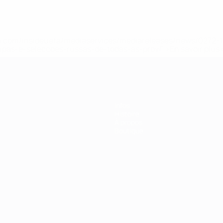
.uefa.com/insideuefa/mediaservices/mediareleases/news/027
ipas-e-seleccoes-russas-de-todas-as-prov/' >En savoir plus
Infos
Histoire
À propos
Boutique