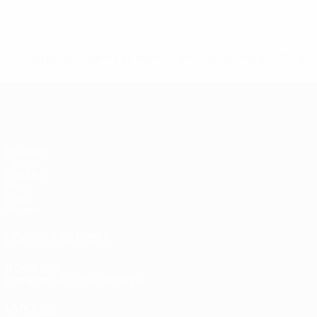
* Suspendue jusqu'à nouvel ordre. <a href='https://fr
equ
EURO de futsal
Matches
Tirages
Groupes
Vidéo
Stats
Équipes
LES SITES DE L'UEFA
fr.UEFA.com
Fondation UEFA pour l'enfance
LANGUES