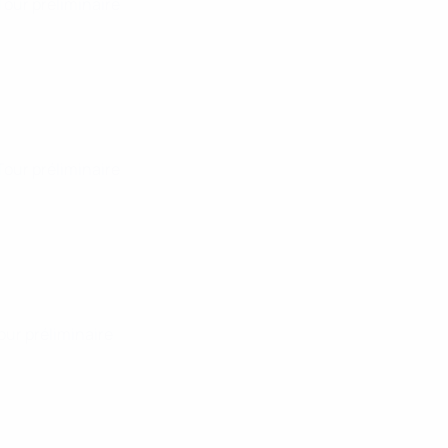
 Tour préliminaire
 Tour préliminaire
Tour préliminaire