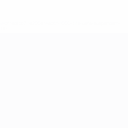
2-148df3adfcb7-1e200e38ed6f-1000--fifa-uefa-suspendem-
</a>