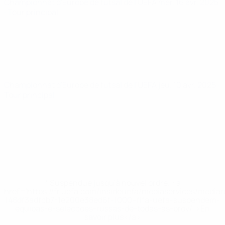
Championnat d'Europe de futsal de l'UEFA
mer. 16 avr. 2025
· Tour principal
Championnat d'Europe de futsal de l'UEFA
jeu. 10 avr. 2025
·
Tour principal
* Suspendue jusqu'à nouvel ordre. <a
href='https://fr.uefa.com/insideuefa/mediaservices/media
148df3adfcb7-1e200e38ed6f-1000--fifa-uefa-suspendem-
equipas-e-seleccoes-russas-de-todas-as-prov/' >En
savoir plus</a>