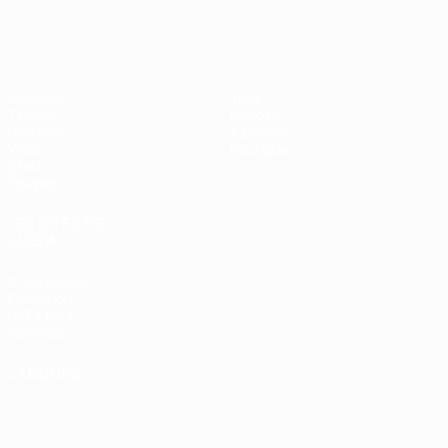
EURO de futsal
Matches
Infos
Tirages
Histoire
Groupes
À propos
Vidéo
Boutique
Stats
Équipes
LES SITES DE
L'UEFA
fr.UEFA.com
Fondation
UEFA pour
l'enfance
LANGUES
Français
English
Français
Deutsch
Русский
Español
Italiano
Português