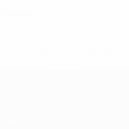
Discipline
0
0
Cartons jaunes
Cartons rouges
* Suspendue jusqu'à nouvel ordre. <a
href='https://fr.uefa.com/insideuefa/mediaservices/media
148df3adfcb7-1e200e38ed6f-1000--fifa-uefa-suspendem-
equipas-e-seleccoes-russas-de-todas-as-prov/' >En
savoir plus</a>
EURO de futsal
Matches
Infos
Tirages
Histoire
Groupes
À propos
Vidéo
Boutique
Stats
Équipes