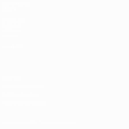
LES SITES DE
L'UEFA
fr.UEFA.com
Fondation
UEFA pour
l'enfance
LANGUES
Français
English
Français
Deutsch
Русский
Español
Italiano
Português
Vie privée
Conditions d'utilisation
Politique de cookies
Paramètres des cookies
© 1998-2026 UEFA. Tous droits réservés.