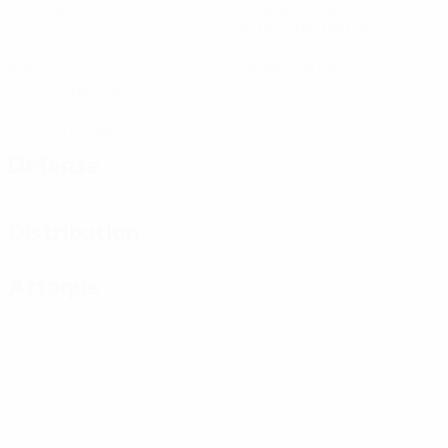
Matches joués
Minutes jouées
20 moy. par match
3
0
Buts
Cartons jaunes
0,5 moy. par match
0
Cartons rouges
Défense
Distribution
Attaque