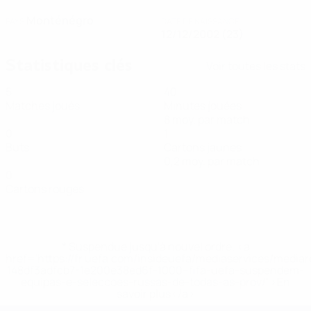
Monténégro
PAYS
DATE DE NAISSANCE
12/12/2002 (23)
Statistiques clés
Voir toutes les stats
5
40
Matches joués
Minutes jouées
8 moy. par match
0
1
Buts
Cartons jaunes
0,2 moy. par match
0
Cartons rouges
* Suspendue jusqu'à nouvel ordre. <a
href='https://fr.uefa.com/insideuefa/mediaservices/media
148df3adfcb7-1e200e38ed6f-1000--fifa-uefa-suspendem-
equipas-e-seleccoes-russas-de-todas-as-prov/' >En
savoir plus</a>