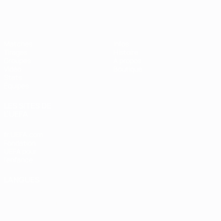
EURO de futsal
Matches
Infos
Tirages
Histoire
Groupes
À propos
Vidéo
Boutique
Stats
Équipes
LES SITES DE
L'UEFA
fr.UEFA.com
Fondation
UEFA pour
l'enfance
LANGUES
Français
English
Français
Deutsch
Русский
Español
Italiano
Português