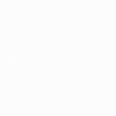
EURO de futsal
Matches
Infos
Tirages
Histoire
Groupes
À propos
Vidéo
Boutique
Stats
Équipes
LES SITES DE
L'UEFA
fr.UEFA.com
Fondation
UEFA pour
l'enfance
LANGUES
Français
English
Français
Deutsch
Русский
Español
Italiano
Português