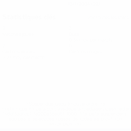
13/1/2004 (22)
Statistiques clés
Voir toutes les stats
9
3
Matches joués
Buts
0,34 moy. par match
2
0
Cartons jaunes
Cartons rouges
0,23 moy. par match
* Suspendue jusqu'à nouvel ordre. <a
href='https://fr.uefa.com/insideuefa/mediaservices/media
148df3adfcb7-1e200e38ed6f-1000--fifa-uefa-suspendem-
equipas-e-seleccoes-russas-de-todas-as-prov/' >En
savoir plus</a>