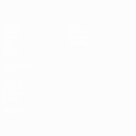
EURO de futsal
Matches
Infos
Tirages
Histoire
Groupes
À propos
Vidéo
Boutique
Stats
Équipes
LES SITES DE
L'UEFA
fr.UEFA.com
Fondation
UEFA pour
l'enfance
LANGUES
Français
English
Français
Deutsch
Русский
Español
Italiano
Português