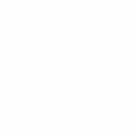
DATE DE NAISSANCE
22/9/1993 (32)
Statistiques clés
Voir toutes les stats
3
0
Matches joués
Cartons jaunes
0
Cartons rouges
* Suspendue jusqu'à nouvel ordre. <a
href='https://fr.uefa.com/insideuefa/mediaservices/media
148df3adfcb7-1e200e38ed6f-1000--fifa-uefa-suspendem-
equipas-e-seleccoes-russas-de-todas-as-prov/' >En
savoir plus</a>