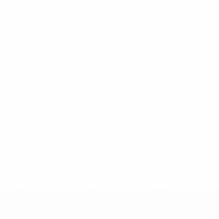
28/8/1999 (2
DATE DE NAISSANCE
0
Cartons jaunes
.uefa.com/insideuefa/mediaservices/mediareleases/news/027
ipas-e-seleccoes-russas-de-todas-as-prov/' >En savoir plus