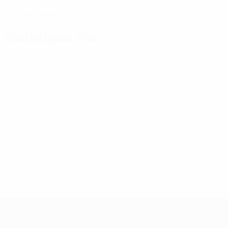
Danemark
PAYS
Statistiques clés
1
Matches joués
0
Cartons rouges
* Suspendue jusqu'à nouvel ordre. <a href='https://fr
equ
EURO de futsal