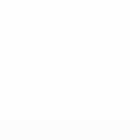
6)
Voir toutes les stats
2-148df3adfcb7-1e200e38ed6f-1000--fifa-uefa-suspendem-
</a>