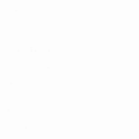
Matches
Tirages
Groupes
Vidéo
Stats
Équipes
LES SITES DE L'UEFA
fr.UEFA.com
Fondation UEFA pour l'enfance
LANGUES
Français
English
Français
Deutsch
Русский
Español
Italiano
Vie privée
Conditions d'utilisation
Politique de cookies
Paramètres des cookies