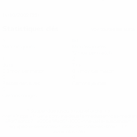
DATE DE NAISSANCE
14/10/2002 (23)
Statistiques clés
Voir toutes les stats
5
60
Matches joués
Minutes jouées
12 moy. par match
1
2
Buts
Tirs
0,2 moy. par match
0,4 moy. par match
0
0
Passes décisives
Cartons jaunes
0
Cartons rouges
* Suspendue jusqu'à nouvel ordre. <a
href='https://fr.uefa.com/insideuefa/mediaservices/media
148df3adfcb7-1e200e38ed6f-1000--fifa-uefa-suspendem-
equipas-e-seleccoes-russas-de-todas-as-prov/' >En
savoir plus</a>