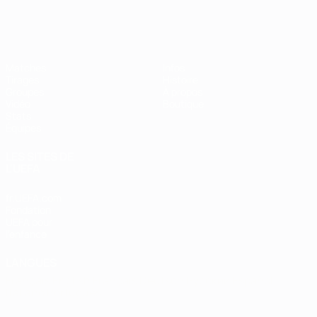
EURO de futsal
Matches
Infos
Tirages
Histoire
Groupes
À propos
Vidéo
Boutique
Stats
Équipes
LES SITES DE
L'UEFA
fr.UEFA.com
Fondation
UEFA pour
l'enfance
LANGUES
Français
English
Français
Deutsch
Русский
Español
Italiano
Português