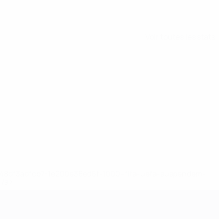
Voir toutes les stats
2-148df3adfcb7-1e200e38ed6f-1000--fifa-uefa-suspendem-
</a>