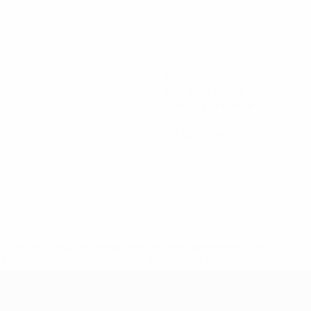
80
Minutes jouées
16 moy. par match
0
Cartons jaunes
.uefa.com/insideuefa/mediaservices/mediareleases/news/027
ipas-e-seleccoes-russas-de-todas-as-prov/' >En savoir plus