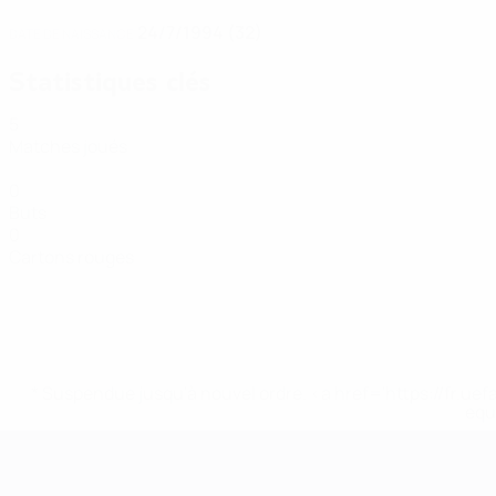
24/7/1994 (32)
DATE DE NAISSANCE
Statistiques clés
5
Matches joués
0
Buts
0
Cartons rouges
* Suspendue jusqu'à nouvel ordre. <a href='https://fr
equ
EURO de futsal