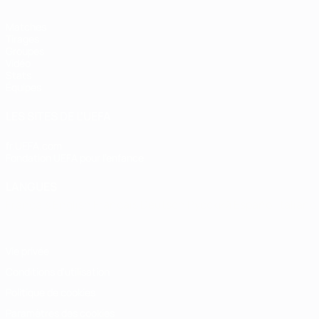
Matches
Tirages
Groupes
Vidéo
Stats
Équipes
LES SITES DE L'UEFA
fr.UEFA.com
Fondation UEFA pour l'enfance
LANGUES
Français
English
Français
Deutsch
Русский
Español
Italiano
Vie privée
Conditions d'utilisation
Politique de cookies
Paramètres des cookies