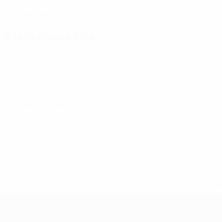
Espagne
PAYS
Statistiques clés
4
Matches joués
2
Buts
0,5 moy. par match
0
Cartons rouges
* Suspendue jusqu'à nouvel ordre. <a href='https://fr
equ
EURO de futsal