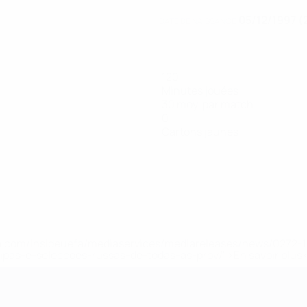
05/12/1997 (
DATE DE NAISSANCE
120
Minutes jouées
30 moy. par match
0
Cartons jaunes
.uefa.com/insideuefa/mediaservices/mediareleases/news/027
ipas-e-seleccoes-russas-de-todas-as-prov/' >En savoir plus