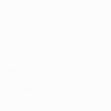
Matches
Tirages
Groupes
Vidéo
Stats
Équipes
LES SITES DE L'UEFA
fr.UEFA.com
Fondation UEFA pour l'enfance
LANGUES
Français
English
Français
Deutsch
Русский
Español
Italiano
Vie privée
Conditions d'utilisation
Politique de cookies
Paramètres des cookies