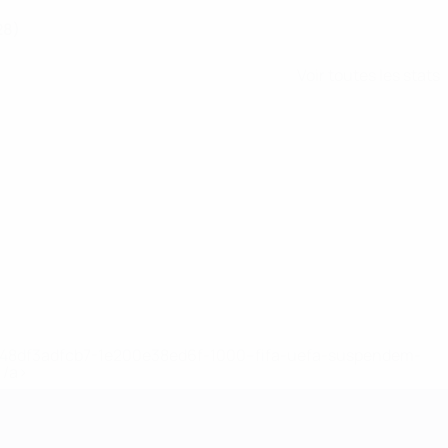
28)
Voir toutes les stats
2-148df3adfcb7-1e200e38ed6f-1000--fifa-uefa-suspendem-
</a>