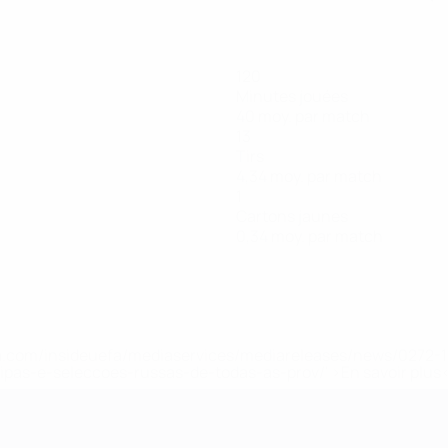
120
Minutes jouées
40 moy. par match
13
Tirs
4,34 moy. par match
1
Cartons jaunes
0,34 moy. par match
.uefa.com/insideuefa/mediaservices/mediareleases/news/027
ipas-e-seleccoes-russas-de-todas-as-prov/' >En savoir plus