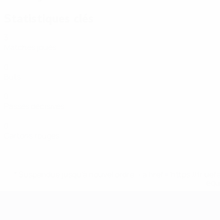
Statistiques clés
3
Matches joués
0
Buts
0
Passes décisives
0
Cartons rouges
* Suspendue jusqu'à nouvel ordre. <a href='https://fr
equ
EURO de futsal