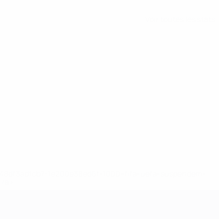
Voir toutes les stats
2-148df3adfcb7-1e200e38ed6f-1000--fifa-uefa-suspendem-
</a>