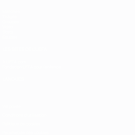
Matches
Tirages
Groupes
Vidéo
Stats
Équipes
LES SITES DE L'UEFA
fr.UEFA.com
Fondation UEFA pour l'enfance
LANGUES
Français
English
Français
Deutsch
Русский
Español
Italiano
Vie privée
Conditions d'utilisation
Politique de cookies
Paramètres des cookies