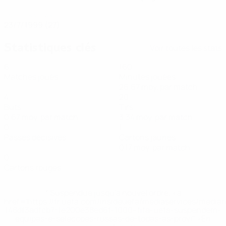
DATE DE NAISSANCE
23/7/1999 (27)
Statistiques clés
Voir toutes les stats
6
160
Matches joués
Minutes jouées
26,67 moy. par match
4
20
Buts
Tirs
0,67 moy. par match
3,34 moy. par match
0
1
Passes décisives
Cartons jaunes
0,17 moy. par match
0
Cartons rouges
* Suspendue jusqu'à nouvel ordre. <a
href='https://fr.uefa.com/insideuefa/mediaservices/media
148df3adfcb7-1e200e38ed6f-1000--fifa-uefa-suspendem-
equipas-e-seleccoes-russas-de-todas-as-prov/' >En