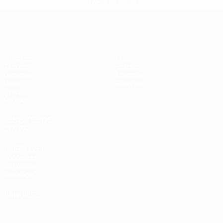
savoir plus</a>
EURO de futsal
Matches
Infos
Tirages
Histoire
Groupes
À propos
Vidéo
Boutique
Stats
Équipes
LES SITES DE
L'UEFA
fr.UEFA.com
Fondation
UEFA pour
l'enfance
LANGUES
Français
English
Français
Deutsch
Русский
Español
Italiano
Português