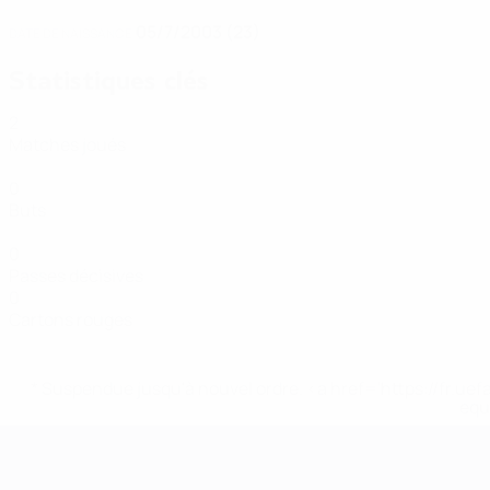
05/7/2003 (23)
DATE DE NAISSANCE
Statistiques clés
2
Matches joués
0
Buts
0
Passes décisives
0
Cartons rouges
* Suspendue jusqu'à nouvel ordre. <a href='https://fr
equ
EURO de futsal