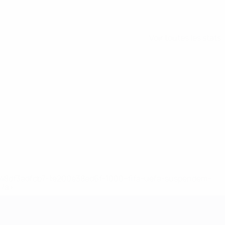
Voir toutes les stats
2-148df3adfcb7-1e200e38ed6f-1000--fifa-uefa-suspendem-
</a>