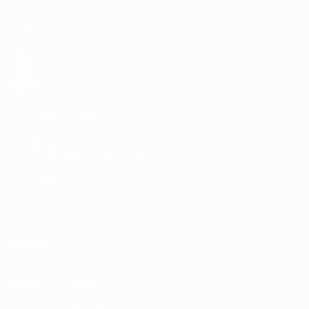
Matches
Tirages
Groupes
Vidéo
Stats
Équipes
LES SITES DE L'UEFA
fr.UEFA.com
Fondation UEFA pour l'enfance
LANGUES
Français
English
Français
Deutsch
Русский
Español
Italiano
Vie privée
Conditions d'utilisation
Politique de cookies
Paramètres des cookies