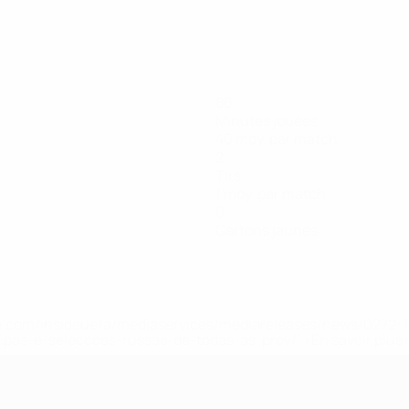
80
Minutes jouées
40 moy. par match
2
Tirs
1 moy. par match
0
Cartons jaunes
.uefa.com/insideuefa/mediaservices/mediareleases/news/027
ipas-e-seleccoes-russas-de-todas-as-prov/' >En savoir plus