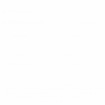
DATE DE NAISSANCE
06/4/1994 (32)
Statistiques clés
Voir toutes les stats
4
160
Matches joués
Minutes jouées
40 moy. par match
1
20
Buts
Tirs
0,25 moy. par match
5 moy. par match
0
0
Passes décisives
Cartons jaunes
0
Cartons rouges
* Suspendue jusqu'à nouvel ordre. <a
href='https://fr.uefa.com/insideuefa/mediaservices/media
148df3adfcb7-1e200e38ed6f-1000--fifa-uefa-suspendem-
equipas-e-seleccoes-russas-de-todas-as-prov/' >En
savoir plus</a>