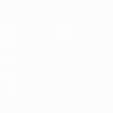
EURO de futsal
Matches
Infos
Tirages
Histoire
Groupes
À propos
Vidéo
Boutique
Stats
Équipes
LES SITES DE
L'UEFA
fr.UEFA.com
Fondation
UEFA pour
l'enfance
LANGUES
Français
English
Français
Deutsch
Русский
Español
Italiano
Português