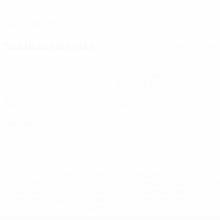
DATE DE NAISSANCE
26/11/1990 (35)
Statistiques clés
Voir toutes les stats
7
40
Matches joués
Minutes jouées
5,72 moy. par match
0
0
Buts
Cartons jaunes
0
Cartons rouges
* Suspendue jusqu'à nouvel ordre. <a
href='https://fr.uefa.com/insideuefa/mediaservices/media
148df3adfcb7-1e200e38ed6f-1000--fifa-uefa-suspendem-
equipas-e-seleccoes-russas-de-todas-as-prov/' >En
savoir plus</a>