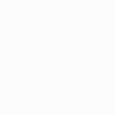
EURO de futsal
Matches
Infos
Tirages
Histoire
Groupes
À propos
Vidéo
Boutique
Stats
Équipes
LES SITES DE
L'UEFA
fr.UEFA.com
Fondation
UEFA pour
l'enfance
LANGUES
Français
English
Français
Deutsch
Русский
Español
Italiano
Português