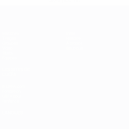
savoir plus</a>
EURO de futsal
Matches
Infos
Tirages
Histoire
Groupes
À propos
Vidéo
Boutique
Stats
Équipes
LES SITES DE
L'UEFA
fr.UEFA.com
Fondation
UEFA pour
l'enfance
LANGUES
Français
English
Français
Deutsch
Русский
Español
Italiano
Português