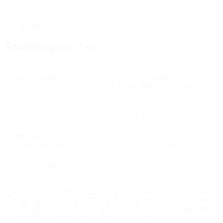
DATE DE NAISSANCE
05/12/1992 (33)
Statistiques clés
Voir toutes les stats
6
260
Matches joués
Minutes jouées
43,34 moy. par match
3
30
Buts
Tirs
0,5 moy. par match
5 moy. par match
1
1
Passes décisives
Cartons jaunes
0,17 moy. par match
0,17 moy. par match
0
Cartons rouges
* Suspendue jusqu'à nouvel ordre. <a
href='https://fr.uefa.com/insideuefa/mediaservices/media
148df3adfcb7-1e200e38ed6f-1000--fifa-uefa-suspendem-
equipas-e-seleccoes-russas-de-todas-as-prov/' >En