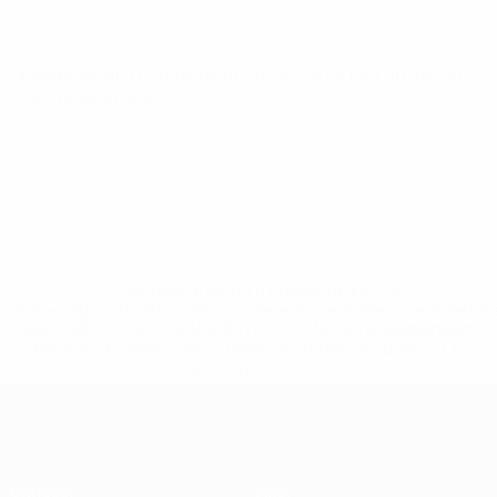
Championnat d'Europe de futsal de l'UEFA
mer. 10 avr. 2024
· Tour préliminaire
* Suspendue jusqu'à nouvel ordre. <a
href='https://fr.uefa.com/insideuefa/mediaservices/media
148df3adfcb7-1e200e38ed6f-1000--fifa-uefa-suspendem-
equipas-e-seleccoes-russas-de-todas-as-prov/' >En
savoir plus</a>
EURO de futsal
Matches
Infos