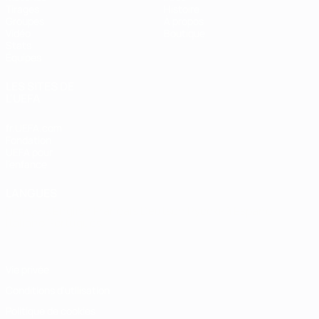
Tirages
Histoire
Groupes
À propos
Vidéo
Boutique
Stats
Équipes
LES SITES DE
L'UEFA
fr.UEFA.com
Fondation
UEFA pour
l'enfance
LANGUES
Français
English
Français
Deutsch
Русский
Español
Italiano
Português
Vie privée
Conditions d'utilisation
Politique de cookies