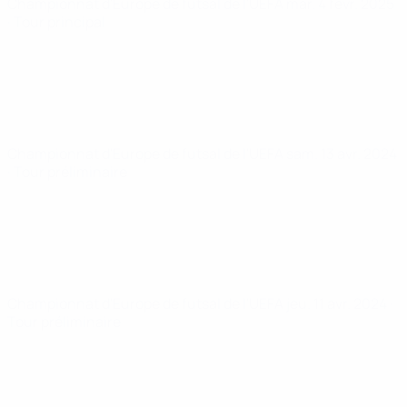
Championnat d'Europe de futsal de l'UEFA
mar. 4 févr. 2025
· Tour principal
Championnat d'Europe de futsal de l'UEFA
sam. 13 avr. 2024
· Tour préliminaire
Championnat d'Europe de futsal de l'UEFA
jeu. 11 avr. 2024
·
Tour préliminaire