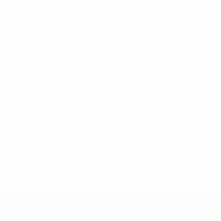
80
Minutes jouées
13,34 moy. par match
7
Tirs
1,17 moy. par match
1
Cartons jaunes
0,17 moy. par match
.uefa.com/insideuefa/mediaservices/mediareleases/news/027
ipas-e-seleccoes-russas-de-todas-as-prov/' >En savoir plus