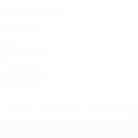
Statistiques clés
6
Matches joués
1
Buts
0,17 moy. par match
1
Passes décisives
0,17 moy. par match
0
Cartons rouges
* Suspendue jusqu'à nouvel ordre. <a href='https://fr
equ
EURO de futsal