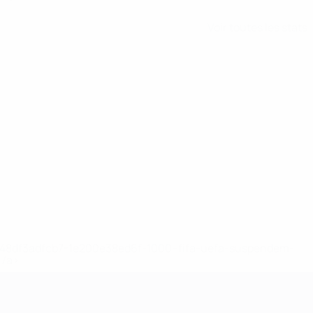
Voir toutes les stats
2-148df3adfcb7-1e200e38ed6f-1000--fifa-uefa-suspendem-
</a>