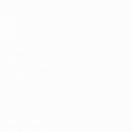
Matches
Tirages
Groupes
Vidéo
Stats
Équipes
LES SITES DE L'UEFA
fr.UEFA.com
Fondation UEFA pour l'enfance
LANGUES
Français
English
Français
Deutsch
Русский
Español
Italiano
Vie privée
Conditions d'utilisation
Politique de cookies
Paramètres des cookies