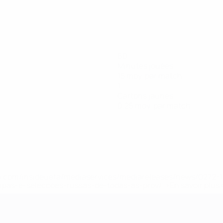
60
Minutes jouées
15 moy. par match
1
Cartons jaunes
0,25 moy. par match
.uefa.com/insideuefa/mediaservices/mediareleases/news/027
ipas-e-seleccoes-russas-de-todas-as-prov/' >En savoir plus