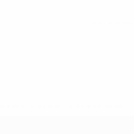
Voir toutes les stats
2-148df3adfcb7-1e200e38ed6f-1000--fifa-uefa-suspendem-
</a>