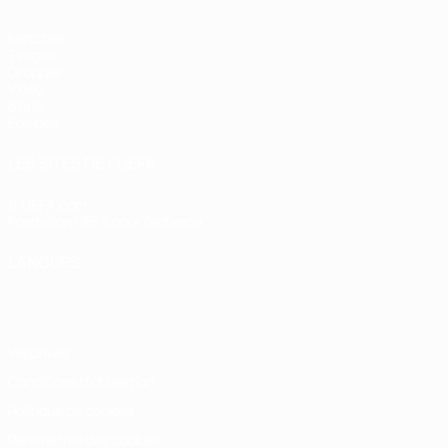
Matches
Tirages
Groupes
Vidéo
Stats
Équipes
LES SITES DE L'UEFA
fr.UEFA.com
Fondation UEFA pour l'enfance
LANGUES
Français
English
Français
Deutsch
Русский
Español
Italiano
Vie privée
Conditions d'utilisation
Politique de cookies
Paramètres des cookies