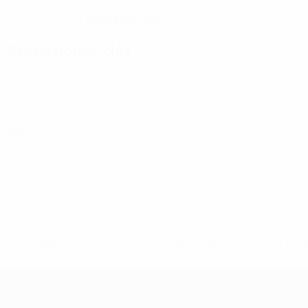
10/8/1997 (28)
DATE DE NAISSANCE
Statistiques clés
4
Matches joués
0
Buts
0
Cartons rouges
* Suspendue jusqu'à nouvel ordre. <a href='https://fr
equ
EURO de futsal